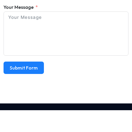
Your Message
Submit Form
©
2026
Аура женственности
.
Все права защищены
Построено с помощью
Fossil WordPress Theme
от Wp Theme
Space.