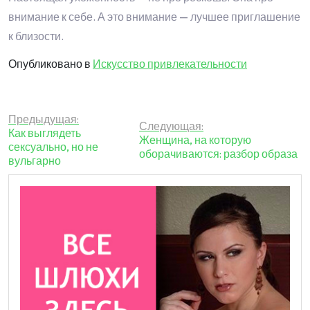
внимание к себе. А это внимание — лучшее приглашение
к близости.
Опубликовано в
Искусство привлекательности
Навигация
Предыдущая:
Следующая:
Как выглядеть
Женщина, на которую
по
сексуально, но не
оборачиваются: разбор образа
вульгарно
записям